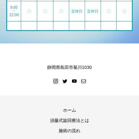
9:00
~
〇
〇
〇
定休日
定休日
〇
〇
22:00
静岡県島田市菊川1030
ホーム
須藤式旋回療法とは
施術の流れ