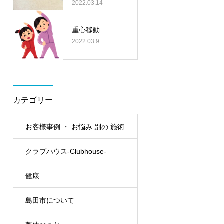
違いに驚き！！
2022.03.14
重心移動
2022.03.9
カテゴリー
お客様事例 ・ お悩み 別の 施術
クラブハウス-Clubhouse-
例
健康
島田市について