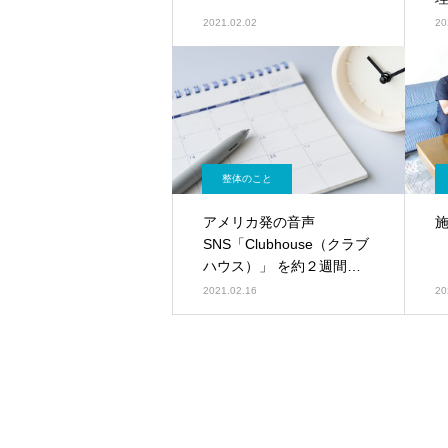
2021.02.02
20
整体のこと
アメリカ発の音声
SNS「Clubhouse（クラブ
ハウス）」 を約２週間や
り倒して分かった事。其の
2021.02.16
20
一。