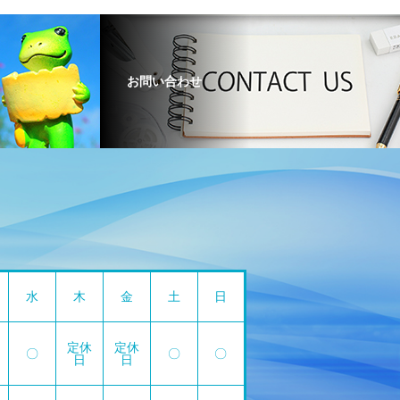
お問い合わせ
水
木
金
土
日
定休
定休
〇
〇
〇
日
日