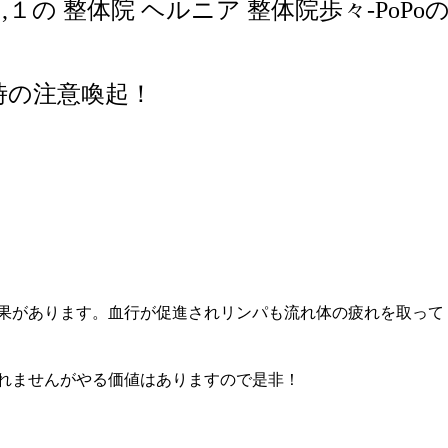
Ｏ
,
１の 整体院 ヘルニア 整体院歩々
-PoPo
時の注意喚起！
。
果があります。血行が促進されリンパも流れ体の疲れを取って
れませんがやる価値はありますので是非！