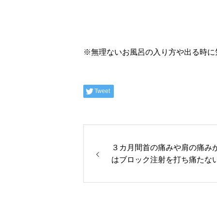
※無理ないお風呂の入り方や出る時に
Tweet
３カ月間首の痛みや肩の痛み
はブロック注射を打ち痛たな