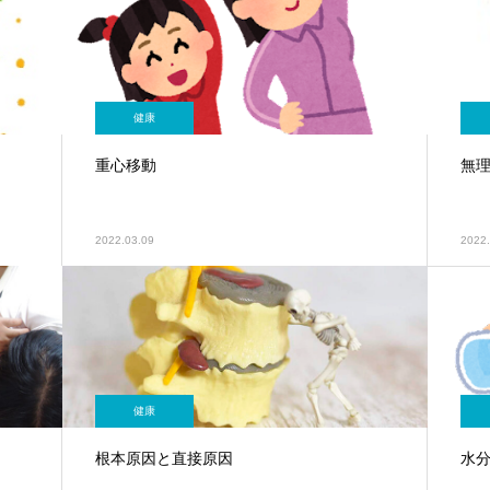
健康
重心移動
無
2022.03.09
2022.
健康
根本原因と直接原因
水