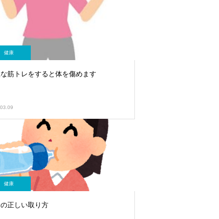
健康
理な筋トレをすると体を傷めます
03.09
健康
分の正しい取り方